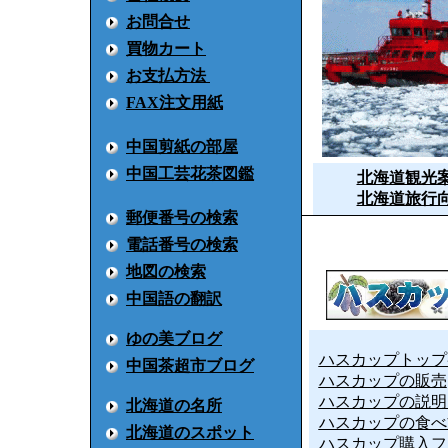
お問合せ
買物カート
お支払方法
FAX注文用紙
中国剪紙の部屋
中国工芸花茶図鑑
北海道観光
北海道旅行
郵便番号の検索
電話番号の検索
地図の検索
中国語の翻訳
ゆの美ブログ
ハスカップトップ
中国茶超市ブログ
ハスカップの販売
ハスカップの説
北海道の名所
ハスカップの食
北海道のスポット
ハスカップ購入