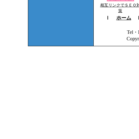
相互リンクでＳＥＯ
策
ｌ
ホーム
Tel・
Copy