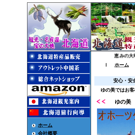
恵みの大地北
ｌ
ホーム
安心・安
ゆの美ではお客
ゆの
ホーム
会社概要