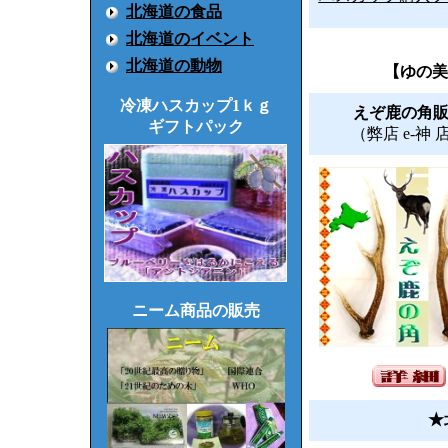
北海道の食品
北海道のイベント
北海道の動物
【ゆの
冷凍ハスカップ1ｋｇ
えぞ鹿の角
ギフトパック
（弊店 e-神 
ニーム商品の販売
★