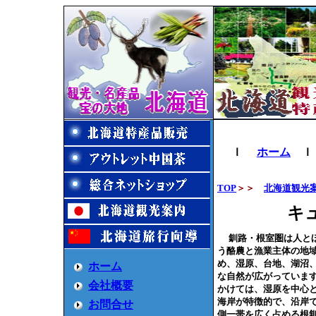
ｌ
ホーム
ｌ
TOP
＞＞
北海道観光
キ
釧路・根室圏は人と
う酪農と漁業主体の地
め、湿原、台地、湖沼
ホーム
な自然が広がっていま
会社概要
かけては、湿原を中心
海岸が特徴的で、沿岸
お問合せ
側一帯を広く占める根