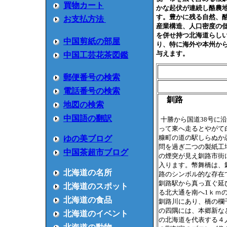
買物カート
かな起伏が連続し酪農
す。豊かに残る自然、
お支払方法
産業構造、人口密度の
を併せ持つ北海道らし
中国剪紙の部屋
り、特に海外や本州か
与えます。
中国工芸花茶図鑑
郵便番号の検索
電話番号の検索
釧路
地図の検索
中国語の翻訳
十勝から国道38号に沿
って東へ走るとやがて
糠町の道の駅しらぬか
ゆの美ブログ
問を過ぎ二つの製紙工
中国茶超市ブログ
の煙突が見え釧路市街
入ります。幣舞橋は、
北海道の名所
路のシンボル的な存在
釧路駅から真っ直ぐ延
北海道のスポット
る北大通を南へ1ｋｍ
北海道の食品
釧路川にあり、橋の欄
の四隅には、本郷新な
北海道のイベント
の北海道を代表する４