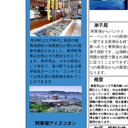
弟子屈
阿寒湖からパンケト
ー・ペンケトーの両湖
厚岸町は江戸時代に幕府の蝦
一望できる双湖台を経
夷地開拓の漁業拠点が置かれ国
東へ向うと摩周湖があ
泰寺建設されました。厚岸町海
弟子屈町です。は湖畔
事記念館はその歴史を伝えてい
周囲が絶壁で囲まれ湖
ます。厚岸湾は、カキの産地と
に近づくことができず
して有名で、道の駅でもある厚
つの展望台からの展望
岸味覚ターミナル・コンキリエ
なります。
では地元産の海産物を味わうこ
根室
とができます。
根室市はかって千島列島への
関口として栄え、今は水産都
になっています。納沙布岬に
は、北方四島の資料を展示す
望郷の家や北方館、領土返還
願う平和の塔などがあります
また周囲９６ｋｍの汽水湖の
連湖やその東がわにあって湖
湾を隔てる約８ｋｍの砂州の
国岱があります。
阿寒湖アイヌコタン