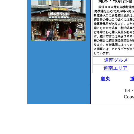
知床・根釧台地
国道３３４号知床横断道
(冬季通行止め)で知床峠へ向
断道路入口にある羅臼温泉は
羅臼岳の登山口で近くには熊
湯露天風呂があります。また
岸にもセセキ温泉・相泊温泉
ど海岸にわく露天風呂があり
す。羅臼市街には高さ２００
程の高台に羅臼国後展望台が
ります。市街北側にはマッカ
ス洞窟には、ヒカリゴケが自
しています。
道南グルメ
道南エリア
道央
Tel・
Copy