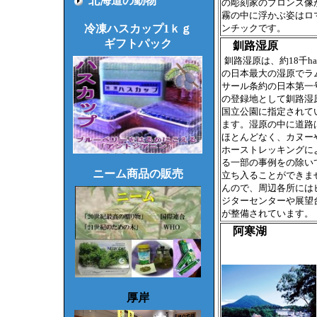
北海道の動物
の彫刻家のブロンズ像
霧の中に浮かぶ姿はロ
冷凍ハスカップ1ｋｇ
ンチックです。
ギフトパック
釧路湿原
釧路湿原は、約18千ha
の日本最大の湿原でラ
サール条約の日本第一
の登録地として釧路湿
国立公園に指定されて
ます。湿原の中に道路
ほとんどなく、カヌー
ホーストレッキングに
る一部の事例をの除い
ニーム商品の販売
立ち入ることができま
んので、周辺各所には
ジターセンターや展望
が整備されています。
阿寒湖
厚岸